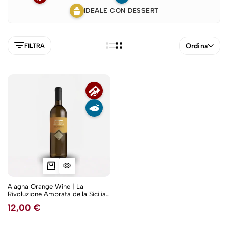
IDEALE CON DESSERT
Ordina
FILTRA
Alagna Orange Wine | La
Rivoluzione Ambrata della Sicilia:
5NEW
Macerazione Selvaggia, Anima
12,00
€
Autentica, Zero Compromessi