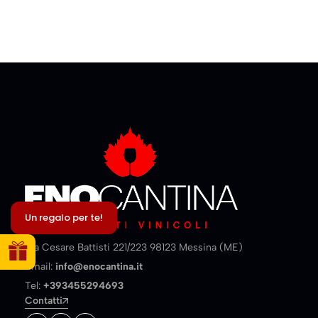
Un regalo per te!
Via Cesare Battisti 221/223 98123 Messina (ME)
Email:
info@enocantina.it
Tel:
+393455294693
Contatti