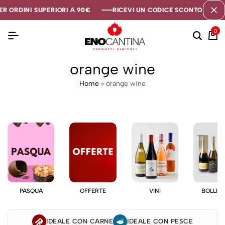
R ORDINI SUPERIORI A 90€
R ORDINI SUPERIORI A 90€
R ORDINI SUPERIORI A 90€
RICEVI UN CODICE SCONTO DI 5€ S
RICEVI UN CODICE SCONTO DI 5€ S
RICEVI UN CODICE SCONTO DI 5€ S
0
orange wine
Home
»
orange wine
PASQUA
OFFERTE
VINI
BOLLIC
IDEALE CON CARNE
IDEALE CON PESCE