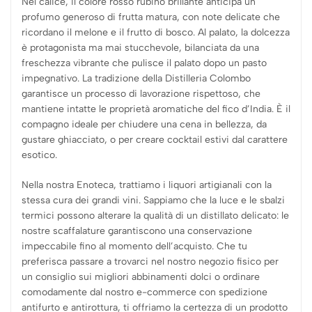
Nel calice, il colore rosso rubino brillante anticipa un
profumo generoso di frutta matura, con note delicate che
ricordano il melone e il frutto di bosco. Al palato, la dolcezza
è protagonista ma mai stucchevole, bilanciata da una
freschezza vibrante che pulisce il palato dopo un pasto
impegnativo. La tradizione della Distilleria Colombo
garantisce un processo di lavorazione rispettoso, che
mantiene intatte le proprietà aromatiche del fico d’India. È il
compagno ideale per chiudere una cena in bellezza, da
gustare ghiacciato, o per creare cocktail estivi dal carattere
esotico.
Nella nostra Enoteca, trattiamo i liquori artigianali con la
stessa cura dei grandi vini. Sappiamo che la luce e le sbalzi
termici possono alterare la qualità di un distillato delicato: le
nostre scaffalature garantiscono una conservazione
impeccabile fino al momento dell’acquisto. Che tu
preferisca passare a trovarci nel nostro negozio fisico per
un consiglio sui migliori abbinamenti dolci o ordinare
comodamente dal nostro e-commerce con spedizione
antifurto e antirottura, ti offriamo la certezza di un prodotto