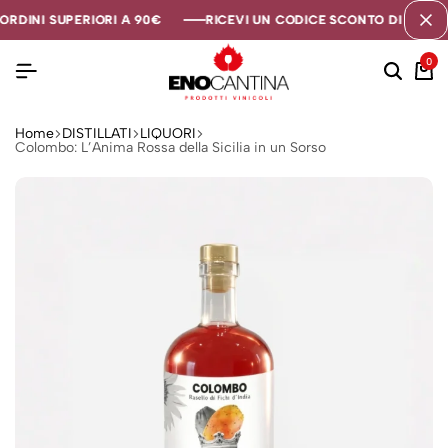
RDINI SUPERIORI A 90€
RDINI SUPERIORI A 90€
RDINI SUPERIORI A 90€
RICEVI UN CODICE SCONTO DI 5€ SE T
RICEVI UN CODICE SCONTO DI 5€ SE T
RICEVI UN CODICE SCONTO DI 5€ SE T
0
Home
DISTILLATI
LIQUORI
Colombo: L’Anima Rossa della Sicilia in un Sorso