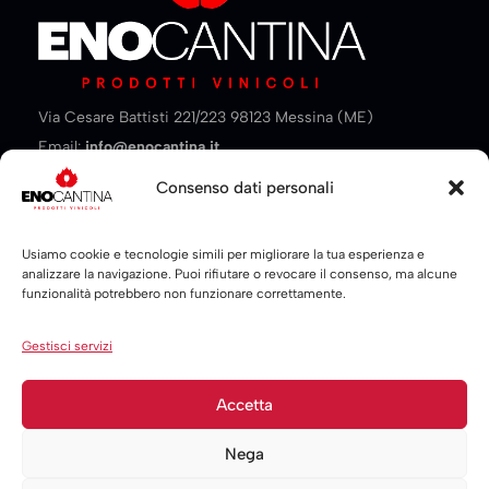
Via Cesare Battisti 221/223 98123 Messina (ME)
Email:
info@enocantina.it
Tel:
+393455294693
Consenso dati personali
Contatti
Usiamo cookie e tecnologie simili per migliorare la tua esperienza e
analizzare la navigazione. Puoi rifiutare o revocare il consenso, ma alcune
funzionalità potrebbero non funzionare correttamente.
Link Utili
Iscriviti alla newsletter
Gestisci servizi
Accetta
© 2026 Aixron. All Rights Reserved
Nega