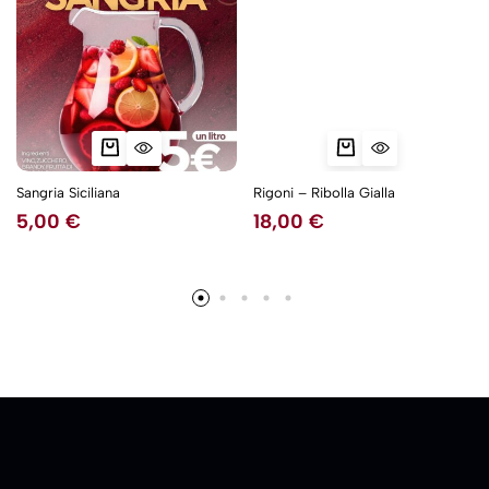
Sangria Siciliana
Rigoni – Ribolla Gialla
5,00
€
18,00
€