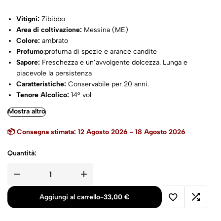
Vitigni:
Zibibbo
Area di coltivazione:
Messina (ME)
Colore:
ambrato
Profumo
:profuma di spezie e arance candite
Sapore:
Freschezza e un’avvolgente dolcezza. Lunga e
piacevole la persistenza
Caratteristiche:
Conservabile per 20 anni.
Tenore Alcolico:
14° vol
Formati Disponibil:
375cl con tappo a fungo
Mostra altro
Temperatura di servizio:
12-14°C.
Abbinamenti
:
📦 Consegna stimata: 12 Agosto 2026 - 18 Agosto 2026
Vinificazione:
Vendemmia manuale a fine settembre, e
successivo appassimento. Affinamento in acciaio; solo in
Quantità:
alcune annate l'affinamento avviene in legno.
Aggiungi al carrello
-
33,00
€