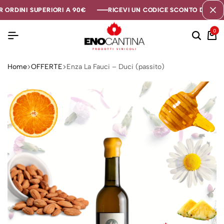
ORDINI SUPERIORI A 90€
ORDINI SUPERIORI A 90€
ORDINI SUPERIORI A 90€
RICEVI UN CODICE SCONTO DI 5€ SE 
RICEVI UN CODICE SCONTO DI 5€ SE 
RICEVI UN CODICE SCONTO DI 5€ SE 
0
Home
OFFERTE
Enza La Fauci – Duci (passito)