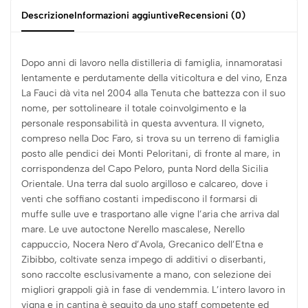
Descrizione
Informazioni aggiuntive
Recensioni (0)
Dopo anni di lavoro nella distilleria di famiglia, innamoratasi
lentamente e perdutamente della viticoltura e del vino, Enza
La Fauci dà vita nel 2004 alla Tenuta che battezza con il suo
nome, per sottolineare il totale coinvolgimento e la
personale responsabilità in questa avventura. Il vigneto,
compreso nella Doc Faro, si trova su un terreno di famiglia
posto alle pendici dei Monti Peloritani, di fronte al mare, in
corrispondenza del Capo Peloro, punta Nord della Sicilia
Orientale. Una terra dal suolo argilloso e calcareo, dove i
venti che soffiano costanti impediscono il formarsi di
muffe sulle uve e trasportano alle vigne l’aria che arriva dal
mare. Le uve autoctone Nerello mascalese, Nerello
cappuccio, Nocera Nero d’Avola, Grecanico dell’Etna e
Zibibbo, coltivate senza impego di additivi o diserbanti,
sono raccolte esclusivamente a mano, con selezione dei
migliori grappoli già in fase di vendemmia. L’intero lavoro in
vigna e in cantina è seguito da uno staff competente ed