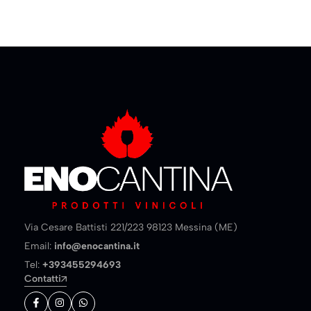
Via Cesare Battisti 221/223 98123 Messina (ME)
Email:
info@enocantina.it
Tel:
+393455294693
Contatti