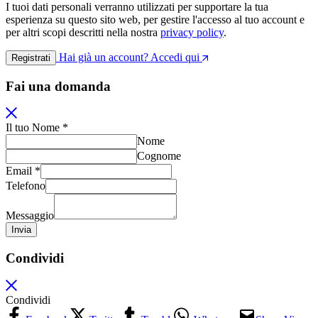
I tuoi dati personali verranno utilizzati per supportare la tua
esperienza su questo sito web, per gestire l'accesso al tuo account e
per altri scopi descritti nella nostra
privacy policy
.
Hai già un account? Accedi qui
Registrati
Fai una domanda
Il tuo Nome
*
Nome
Cognome
Messaggio
Email
*
Email
Telefono
tuo
Messaggio
Invia
Condividi
Condividi