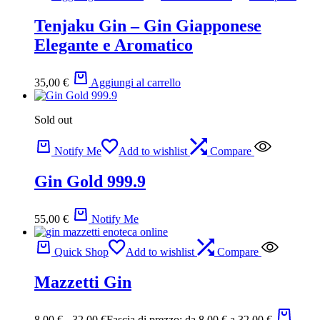
Tenjaku Gin – Gin Giapponese
Elegante e Aromatico
35,00
€
Aggiungi al carrello
Sold out
Notify Me
Add to wishlist
Compare
Gin Gold 999.9
55,00
€
Notify Me
Quick Shop
Add to wishlist
Compare
Mazzetti Gin
8,00
€
-
32,00
€
Fascia di prezzo: da 8,00 € a 32,00 €