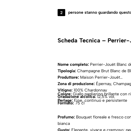
2
persone stanno guardando questo
Scheda Tecnica – Perrier-
Nome completo:
Perrier-Jouët Blanc d
Tipologia:
Champagne Brut Blanc de B
Produttore:
Maison Perrier-Jouët
Zona di produzione:
Épernay, Champag
Vitigno:
100% Chardonnay
Colore:
Giallo paglierino brillante con ri
Gradazione alcolica:
12,5% vol.
Perlage:
Fine, continuo e persistente
Formato:
75 cl
Profumo:
Bouquet floreale e fresco con
bianca
Gusto:
Elegante, vivace e cremoso; per