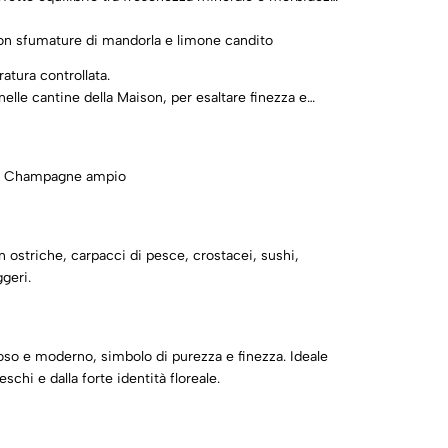
on sfumature di mandorla e limone candito
atura controllata.
 nelle cantine della Maison, per esaltare finezza e
da Champagne ampio
 ostriche, carpacci di pesce, crostacei, sushi,
ggeri.
oso e moderno, simbolo di purezza e finezza. Ideale
chi e dalla forte identità floreale.