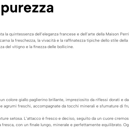
 purezza
a la quintessenza dell’eleganza francese e dell’arte della Maison Per
carna la freschezza, la vivacità e la raffinatezza tipiche dello stile d
del vitigno e la finezza delle bollicine.
n colore giallo paglierino brillante, impreziosito da riflessi dorati e d
a e agrumi freschi, accompagnate da tocchi minerali e sfumature di fru
la texture setosa. L’attacco è fresco e deciso, seguito da un cuore cre
esca, con un finale lungo, minerale e perfettamente equilibrato. Ogni