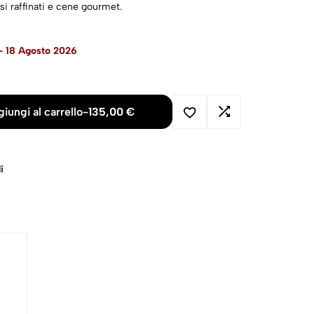
isi raffinati e cene gourmet.
- 18 Agosto 2026
iungi al carrello
-
135,00
€
i