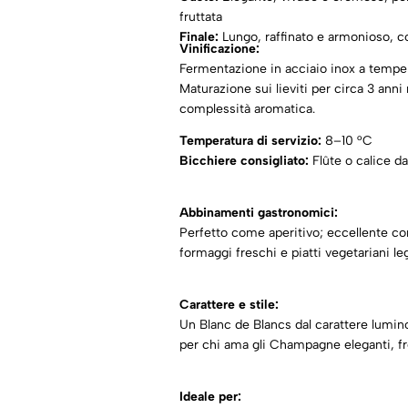
fruttata
Finale:
Lungo, raffinato e armonioso, c
Vinificazione:
Fermentazione in acciaio inox a temper
Maturazione sui lieviti per circa 3 anni
complessità aromatica.
Temperatura di servizio:
8–10 °C
Bicchiere consigliato:
Flûte o calice 
Abbinamenti gastronomici:
Perfetto come aperitivo; eccellente con
formaggi freschi e piatti vegetariani le
Carattere e stile:
Un Blanc de Blancs dal carattere lumin
per chi ama gli Champagne eleganti, fres
Ideale per: