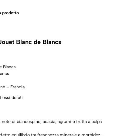
 prodotto
Jouët Blanc de Blancs
e Blancs
lancs
ne – Francia
flessi dorati
 note di biancospino, acacia, agrumi e frutta a polpa
fetto equilibrio tra freschezza minerale e morbidezza