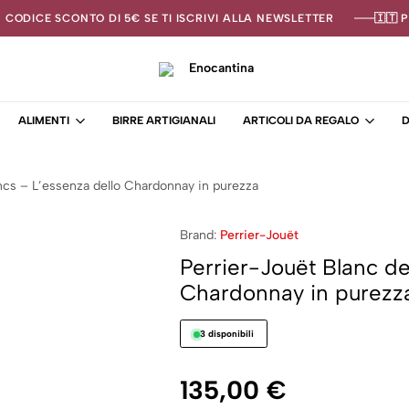
N CODICE SCONTO DI 5€ SE TI ISCRIVI ALLA NEWSLETTER
🇮🇹 
Enocantina
La
tua
ALIMENTI
BIRRE ARTIGIANALI
ARTICOLI DA REGALO
D
cantina
online
–
Enoteca
ncs – L’essenza dello Chardonnay in purezza
Brand:
Perrier-Jouët
Perrier-Jouët Blanc de
Chardonnay in purezz
3 disponibili
135,00
€