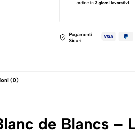
ordine in
3 giorni lavorativi
.
Pagamenti
Sicuri
oni (0)
Blanc de Blancs – L